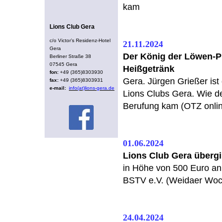
kam
Lions Club Gera
c/o Victor’s Residenz-Hotel
21.11.2024
Gera
Der König der Löwen-
Berliner Straße 38
07545 Gera
Heißgetränk
fon:
+49 (365)8303930
Gera. Jürgen Grießer is
fax:
+49 (365)8303931
e-mail:
info(at)lions-gera.de
Lions Clubs Gera. Wie d
Berufung kam (OTZ onlin
01.06.2024
Lions Club Gera übergi
in Höhe von 500 Euro an
BSTV e.V. (Weidaer Woc
24.04.2024