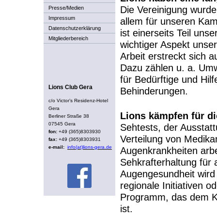
Die Vereinigung wurde
Presse/Medien
Impressum
allem für unseren Kam
Datenschutzerklärung
ist einerseits Teil uns
Mitgliederbereich
wichtiger Aspekt unse
Arbeit erstreckt sich 
Dazu zählen u. a. Umw
für Bedürftige und Hil
Lions Club Gera
Behinderungen.
c/o Victor’s Residenz-Hotel
Gera
Lions kämpfen für di
Berliner Straße 38
07545 Gera
Sehtests, der Ausstat
fon:
+49 (365)8303930
Verteilung von Medika
fax:
+49 (365)8303931
e-mail:
info(at)lions-gera.de
Augenkrankheiten arbe
Sehkrafterhaltung für
Augengesundheit wird 
regionale Initiativen o
Programm, das dem Ka
ist.