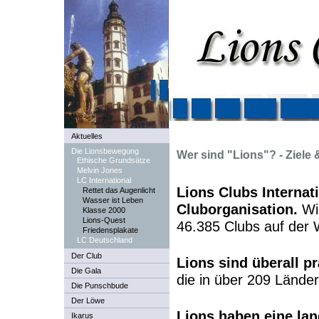
Aktuelles
Die Lionsbewegung
Wer sind "Lions"? -
Ziele
Ethische Grundsätze
Melvin Jones
LC International
Lions Clubs Internat
Rettet das Augenlicht
Wasser ist Leben
Cluborganisation.
Wir
Klasse 2000
Lions-Quest
46.385 Clubs auf der 
Friedensplakate
LC Deutschland
Der Club
Lions sind überall p
Die Gala
die in über 209 Lände
Die Punschbude
Der Löwe
Lions haben eine lan
Ikarus